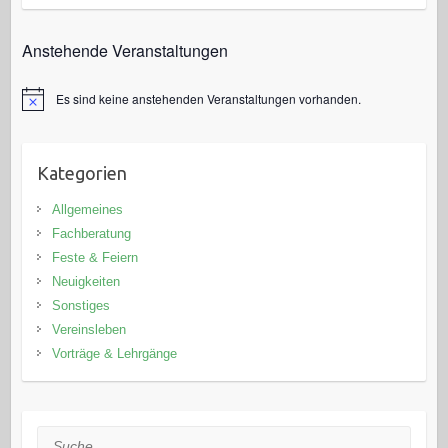
Anstehende Veranstaltungen
Es sind keine anstehenden Veranstaltungen vorhanden.
H
i
n
w
e
Kategorien
i
s
Allgemeines
Fachberatung
Feste & Feiern
Neuigkeiten
Sonstiges
Vereinsleben
Vorträge & Lehrgänge
Suche