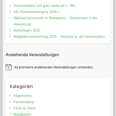
Sommerwetter und gute Laune am 1. Mai
Info Wasserversorgung 2026💧
Weihnachtsumtrunk im Kleingarten – Gemeinsam in die
Adventszeit
Herbstfegen 2025
Mitgliederversammlung 2025 – Wechsel an der Vereinsspitze
Anstehende Veranstaltungen
Es sind keine anstehenden Veranstaltungen vorhanden.
H
i
n
w
e
Kategorien
i
s
Allgemeines
Fachberatung
Feste & Feiern
Neuigkeiten