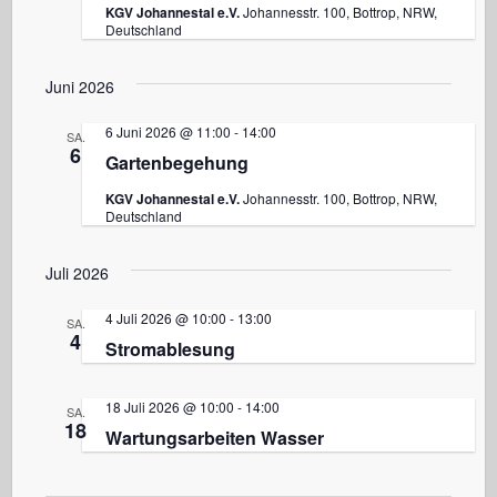
w
KGV Johannestal e.V.
Johannesstr. 100, Bottrop, NRW,
s
Deutschland
i
ä
t
h
Juni 2026
a
l
c
e
l
6 Juni 2026 @ 11:00
-
14:00
SA.
n
6
h
t
Gartenbegehung
.
u
KGV Johannestal e.V.
Johannesstr. 100, Bottrop, NRW,
t
Deutschland
n
g
Juli 2026
e
A
4 Juli 2026 @ 10:00
-
13:00
SA.
n
4
n
Stromablesung
s
-
i
18 Juli 2026 @ 10:00
-
14:00
SA.
18
Wartungsarbeiten Wasser
c
N
h