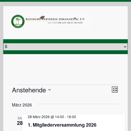
Skip
to
content
Veranstaltungen
Anstehende
V
A
L
i
e
D
s
März 2026
a
t
r
n
e
t
a
28 März 2026 @ 14:00
-
16:00
SA.
u
28
s
1. Mitgliederversammlung 2026
n
m